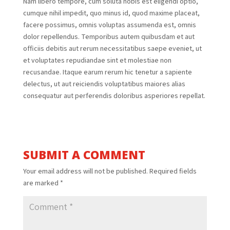
Nam libero tempore, cum soluta nobis est eligendi optio,
cumque nihil impedit, quo minus id, quod maxime placeat,
facere possimus, omnis voluptas assumenda est, omnis
dolor repellendus. Temporibus autem quibusdam et aut
officiis debitis aut rerum necessitatibus saepe eveniet, ut
et voluptates repudiandae sint et molestiae non
recusandae. Itaque earum rerum hic tenetur a sapiente
delectus, ut aut reiciendis voluptatibus maiores alias
consequatur aut perferendis doloribus asperiores repellat.
SUBMIT A COMMENT
Your email address will not be published.
Required fields
are marked
*