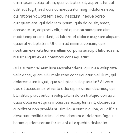
enim ipsam voluptatem, quia voluptas sit, aspernatur aut
odit aut fugit, sed quia consequuntur magni dolores eos,
qui ratione voluptatem sequi nesciunt, neque porro
quisquam est, qui dolorem ipsum, quia dolor sit, amet,
consectetur, adipisci velit, sed quia non numquam eius
modi tempora incidunt, ut labore et dolore magnam aliquam
quaerat voluptatem. Ut enim ad minima veniam, quis
nostrum exercitationem ullam corporis suscipit laboriosam,
nisi ut aliquid ex ea commodi consequatur?
Quis autem vel eum iure reprehenderit, qui in ea voluptate
velit esse, quam nihil molestiae consequatur, vel illum, qui
dolorem eum fugiat, quo voluptas nulla pariatur? At vero
eos et accusamus et iusto odio dignissimos ducimus, qui
blanditiis praesentium voluptatum deleniti atque corrupti,
quos dolores et quas molestias excepturi sint, obcaecati
cupiditate non provident, similique sunt in culpa, qui officia
deserunt mollitia animi, id est laborum et dolorum fuga. Et
harum quidem rerum facilis est et expedita distinctio.