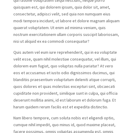
qui ratione voluptatem sequi nesciunt, neque porro
quisquam est, qui dolorem ipsum, quia dolor sit, amet,
consectetur, adipisci velit, sed quia non numquam eius
modi tempora incidunt, ut labore et dolore magnam aliquam
quaerat voluptatem. Ut enim ad minima veniam, quis
nostrum exercitationem ullam corporis suscipit laboriosam,
nisi ut aliquid ex ea commodi consequatur?
Quis autem vel eum iure reprehenderit, qui in ea voluptate
velit esse, quam nihil molestiae consequatur, vel illum, qui
dolorem eum fugiat, quo voluptas nulla pariatur? At vero
eos et accusamus et iusto odio dignissimos ducimus, qui
blanditiis praesentium voluptatum deleniti atque corrupti,
quos dolores et quas molestias excepturi sint, obcaecati
cupiditate non provident, similique sunt in culpa, qui officia
deserunt mollitia animi, id est laborum et dolorum fuga. Et
harum quidem rerum facilis est et expedita distinctio.
Nam libero tempore, cum soluta nobis est eligendi optio,
cumque nihil impedit, quo minus id, quod maxime placeat,
facere possimus, omnis voluptas assumenda est, omnis